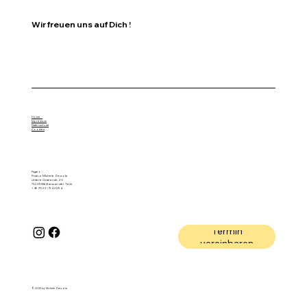
Wir freuen uns auf Dich !
Home
Impressum
Datenschutz
Cookies
Figaro -
Friseur Michele Zeccola
Untere Grabenstr. 20
73235 Weilheim an der Teck
+49 70 23 / 94 25 94
Termin
vereinbaren
© 2025 by Michele Zeccola